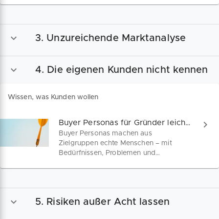
Markt zu nutzen und Risiken frühzeitig
zu vermeiden. Lerne, wie du mit klarer
Struktur im Businessplan überzeugst.
3. Unzureichende Marktanalyse
4. Die eigenen Kunden nicht kennen
Wissen, was Kunden wollen
Buyer Personas für Gründer leicht gemacht
Buyer Personas machen aus
Zielgruppen echte Menschen – mit
Bedürfnissen, Problemen und
Präferenzen. Für deinen Businessplan ist
das entscheidend. Lies hier, wie du
überzeugende Buyer Personas erstellst
– inkl. Vorlage und Praxis-Tipps!
5. Risiken außer Acht lassen