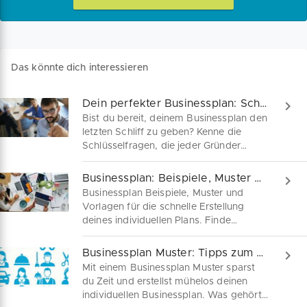
Das könnte dich interessieren
Dein perfekter Businessplan: Schlüsselfragen, die zählen!
Bist du bereit, deinem Businessplan den
letzten Schliff zu geben? Kenne die
Schlüsselfragen, die jeder Gründer
beantworten muss, um Banken,
Behörden und Investoren zu
Businessplan: Beispiele, Muster & Vorlagen
beeindrucken inkl. kostenloser
Businessplan Beispiele, Muster und
Businessplan für alle Branchen.
Vorlagen für die schnelle Erstellung
deines individuellen Plans. Finde
praktische Beispiele mit passendem
Aufbau und wichtigen Inhalten – ergänzt
Businessplan Muster: Tipps zum Schreiben
durch hilfreiche Muster und Vorlagen für
Mit einem Businessplan Muster sparst
verschiedene Zwecke!
du Zeit und erstellst mühelos deinen
individuellen Businessplan. Was gehört