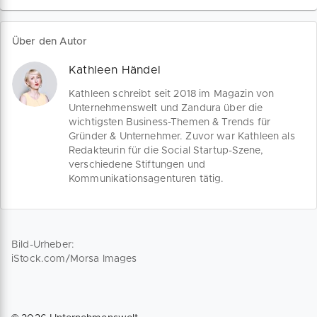
rein? Wie strukturierst du ihn? Unsere
kostenlosen Businessplan Vorlagen
liefern dir klare Antworten und hilfreiche
Über den Autor
Tipps für jeden Abschnitt – perfekt
angepasst an deine Geschäftsidee!
Kathleen Händel
Kathleen schreibt seit 2018 im Magazin von
Unternehmenswelt und Zandura über die
wichtigsten Business-Themen & Trends für
Gründer & Unternehmer. Zuvor war Kathleen als
Redakteurin für die Social Startup-Szene,
verschiedene Stiftungen und
Kommunikationsagenturen tätig.
Bild-Urheber:
iStock.com/Morsa Images