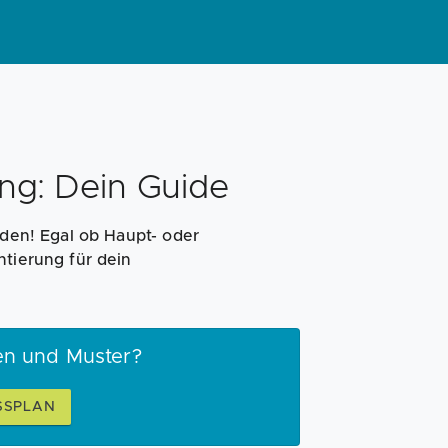
Magazin
Businessplan
Fördermittel
Angebote
Coaching
ng: Dein Guide
aden! Egal ob Haupt- oder
ntierung für dein
en und Muster?
SSPLAN