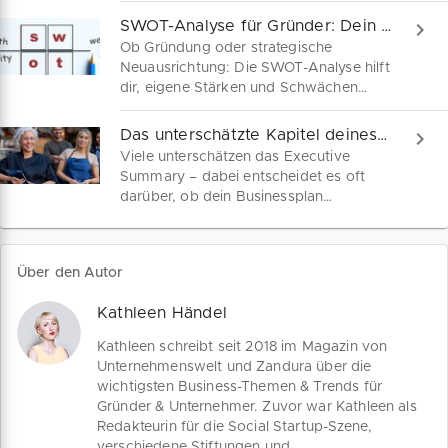
Investoren überzeugst, deine
SWOT-Analyse für Gründer: Dein Startvorteil!
Marktchancen realistisch bewertest und
Ob Gründung oder strategische
deine Konkurrenz gezielt analysierst.
Neuausrichtung: Die SWOT-Analyse hilft
dir, eigene Stärken und Schwächen
systematisch zu erkennen, Chancen im
Markt zu nutzen und Risiken frühzeitig
Das unterschätzte Kapitel deines Businessplans
zu vermeiden. Lerne, wie du mit klarer
Viele unterschätzen das Executive
Struktur im Businessplan überzeugst.
Summary – dabei entscheidet es oft
darüber, ob dein Businessplan
überhaupt gelesen wird. Hier erfährst
du, wie du dieses Kapitel so aufbaust,
dass Kapitalgeber, Banken und
Über den Autor
Förderstellen sofort neugierig werden.
Inkl. Tool und Vorlage!
Kathleen Händel
Kathleen schreibt seit 2018 im Magazin von
Unternehmenswelt und Zandura über die
wichtigsten Business-Themen & Trends für
Gründer & Unternehmer. Zuvor war Kathleen als
Redakteurin für die Social Startup-Szene,
verschiedene Stiftungen und