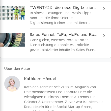
Chancen, Risiken und den besten Weg
zum Erfolg. Mit Tipps, Vorlagen und
TWENTY2X: die neue Digitalisierungsmesse ab März 2020 in Hannover
Beispielen gelingt dir der perfekte
Business-Lösungen und Praxis-Tipps
Businessplan – Schritt für Schritt.
rund um die firmeninterne
Digitalisierung kleiner und mittlerer
Unternehmen stehen im Fokus der
neuen Digitalisierungsmesse
Sales Funnel: ToFu, MoFu und BoFu einfach erklärt
TWENTY2X, die 2020 erstmals in
Ganz gleich, welches Produkt oder
Hannover stattfinden wird. IT-
Dienstleistung du anbietest, mithilfe
Entscheider kleiner und mittlerer
gezielt platzierter Inhalte im Sales Funnel
Unternehmen sind hierzu vom 17.-19.
kannst du deine Kundengewinnung und
März 2020 ins Convention Center
infolgedessen konkrete Umsätze
eingeladen.
steigern. Wir erklären, was du über
Über den Autor
ToFu, MoFu und BoFu als Stationen im
Sales Funnel wissen musst und wie du
Kathleen Händel
hier die Kaufentscheidung deiner
Kunden beeinflusst.
Kathleen schreibt seit 2018 im Magazin von
Unternehmenswelt und Zandura über die
wichtigsten Business-Themen & Trends für
Gründer & Unternehmer. Zuvor war Kathleen als
Redakteurin für die Social Startup-Szene,