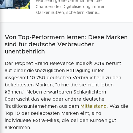
Während große Unternehmen die
Chancen der Digitalisierung immer
stärker nutzen, scheitern kleine
Unternehmen in Deutschland zu oft an
fehlenden Investitionsmitteln, aber auch
an mangelnder Einsicht in die
Von Top-Performern lernen: Diese Marken
Notwendigkeit der Umstellung interner
Prozesse. Ein aktueller Überblick zur
sind für deutsche Verbraucher
digitalen Stimmungslage in
unentbehrlich
Deutschland.
Der Prophet Brand Relevance Index® 2019 beruht
auf einer diesbezüglichen Befragung unter
insgesamt 10.750 deutschen Verbrauchern zu den
beliebtesten Marken, "ohne die sie nicht leben
können." Neben erwartbaren Schlaglichtern
überrascht das eine oder andere deutsche
Traditionsunternehmen aus dem
Mittelstand
. Was die
Top 10 der beliebtesten Marken eint, sind
individuelle Extra-Miles, die bei den Kunden gut
ankommen.