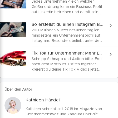
Jedes Unternehmen gleich welcher
Größenordnung kann ein Business Profil
auf LinkedIn betreiben und damit sein
eigenes Netzwerk und Vertriebswege
stärken. Bei mehr als 610 Millionen
So erstellst du einen Instagram Business Account
Nutzern weltweit lohnen sich einige
200 Millionen Nutzer besuchen täglich
Klicks zur internationalen Zielgruppe.
mindestens ein Unternehmensprofil auf
Die Gestaltung einer LinkedIn
Instagram. Besonders beliebt unter den
Unternehmensseite folgt dennoch
Nutzern sind Instagram Stories. Mehr als
gewissen Grundregeln. Von der
62% bestätigten ein gesteigertes
Tik Tok für Unternehmen: Mehr Engagement mit Stitch
personalisierten URL, über die richtigen
Interesse an einer Marke, nachdem sie
Schnipp Schnapp und Action bitte. Frei
Keywords bis zum effizienten Monitoring
diese als Instagram Stories Post
nach dem Motto let´s stitch together
haben wir 10 Tipps für ein
kennenlernen durften. Wir zeigen dir,
kreierst du deine Tik Tok Videos jetzt
reichweitenstarkes LinkedIn-Profil für
wie du in wenigen Schritten einen
als interaktiven Stream. Wir zeigen wie
dich zusammengefasst.
Instagram Business Account erstellst
Stitch funktioniert. Kooperation war nie
und mit welchen Features du deine
einfacher. Verbinde dich mit relevanten
Reichweite stärkst.
Über den Autor
Markenbotschaftern und erhöhe deine
Reichweite.
Kathleen Händel
Kathleen schreibt seit 2018 im Magazin von
Unternehmenswelt und Zandura über die