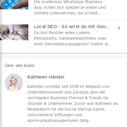
Die kostenlose WhatsApp Business
auf Facebook – von 26 Millionen
App richtet sich speziell an kleine und
insgesamt – rund 387 Millionen
mittlere Unternehmen, die schnell,
Verbindungen mit dem hiesigen
unkompliziert und vertraulich mit ihren
Mittelstand. Das entspricht 77 Prozent
Kunden kommunizieren wollen. Wir
Local SEO - So wirst du mit Google My Business in deiner Region gefunden
der Deutschen auf Facebook. Dieses
zeigen dir, wie du dein WhatsApp
Du bist Besitzer eines Ladens,
Potential sollten kleine und
Business Profil erstellst und sofort alle
Restaurants, Handwerksbetriebs oder
mittelständische Unternehmen nutzen.
Features nutzen kannst.
einer Dienstleistungsagentur? Selbst als
Mit einer Facebook Business Page
Einzelunternehmer ohne eigene Website
kannst du mehr Nähe zu deinen Kunden
bietet sich mit dem kostenlosen Google
herstellen, aber auch neue Absatzkanäle
My Business-Account die Möglichkeit
erschließen. Wir schicken dich in nur
Über den Autor
mithilfe einer aktuellen Online-Präsenz
fünf Schritten zum vollständigen Profil.
Kunden im Internet zu gewinnen. Wir
Kathleen Händel
erstellen Schritt für Schritt deinen
Account.
Kathleen schreibt seit 2018 im Magazin von
Unternehmenswelt und Zandura über die
wichtigsten Business-Themen & Trends für
Gründer & Unternehmer. Zuvor war Kathleen als
Redakteurin für die Social Startup-Szene,
verschiedene Stiftungen und
Kommunikationsagenturen tätig.