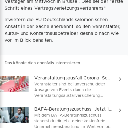
Vestager am Mittwoch in Brüssel. Dies sei der "erste
Schritt eines Vertragsverletzungsverfahrens".
Inwiefern die EU Deutschlands salomonischen
Ansatz in der Sache anerkennt, sollten Veranstalter,
Kultur- und Konzerthausbetreiber deshalb nach wie
vor im Blick behalten.
Das könnte dich ebenfalls interessieren
Veranstaltungsausfall Corona: Schadensdeckung sichern
Veranstalter sind bei unverschuldeter
Absage von Events durch die
Veranstaltungsausfallversicherung
geschützt, jedoch nicht im Sonderfall
COVID-19. Hier würde nach Auffassung
BAFA-Beratungszuschuss: Jetzt 100% Zuschuss sichern
vieler Versicherer das Moment einer
Mit dem BAFA-Beratungszuschuss
"Gefahrerhöhung" gelten. Was bedeutet
sicherst du dir jetzt deine kostenfreie
das genau? Ist diese Ablehnung einer
Unternehmensberatung im Wert von bis