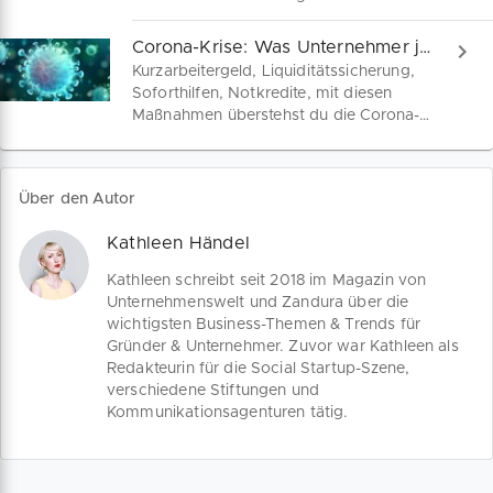
Schadensdeckung tatsächlich
zu 4000 EUR. Einzelunternehmer, KMU
rechtskonform? Wir klären auf.
und Freiberufler, die von den
Corona-Krise: Was Unternehmer jetzt wissen müssen
Auswirkungen der Corona-Krise
Kurzarbeitergeld, Liquiditätssicherung,
betroffen sind, können ab sofort einen
Soforthilfen, Notkredite, mit diesen
Förderantrag stellen. Wir unterstützen
Maßnahmen überstehst du die Corona-
dich mit allen Informationen von
Krise. Für Soloselbstständige,
Antragstellung bis Beratungsgespräch.
Freiberufler, kleine und mittelständische
Unternehmen haben wir die wichtigsten
Über den Autor
Liquiditätshilfen sowie Maßnahmen für
ein effektives Krisenmanagement
Kathleen Händel
zusammengefasst.
Kathleen schreibt seit 2018 im Magazin von
Unternehmenswelt und Zandura über die
wichtigsten Business-Themen & Trends für
Gründer & Unternehmer. Zuvor war Kathleen als
Redakteurin für die Social Startup-Szene,
verschiedene Stiftungen und
Kommunikationsagenturen tätig.