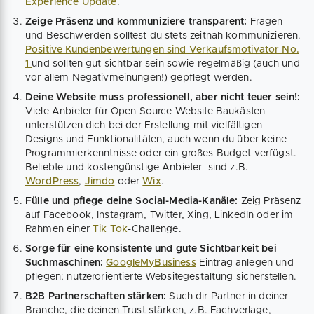
Experience Update
.
Zeige Präsenz und kommuniziere transparent:
Fragen
und Beschwerden solltest du stets zeitnah kommunizieren.
Positive Kundenbewertungen sind Verkaufsmotivator No.
1
und sollten gut sichtbar sein sowie regelmäßig (auch und
vor allem Negativmeinungen!) gepflegt werden.
Deine Website muss professionell, aber nicht teuer sein!:
Viele Anbieter für Open Source Website Baukästen
unterstützen dich bei der Erstellung mit vielfältigen
Designs und Funktionalitäten, auch wenn du über keine
Programmierkenntnisse oder ein großes Budget verfügst.
Beliebte und kostengünstige Anbieter sind z.B.
WordPress
,
Jimdo
oder
Wix
.
Fülle und pflege deine Social-Media-Kanäle:
Zeig Präsenz
auf Facebook, Instagram, Twitter, Xing, LinkedIn oder im
Rahmen einer
Tik Tok
-Challenge.
Sorge für eine konsistente und gute Sichtbarkeit bei
Suchmaschinen:
GoogleMyBusiness
Eintrag anlegen und
pflegen; nutzerorientierte Websitegestaltung sicherstellen.
B2B Partnerschaften stärken:
Such dir Partner in deiner
Branche, die deinen Trust stärken, z.B. Fachverlage,