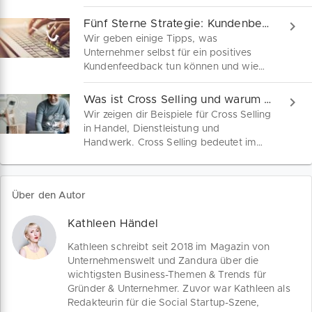
kannst du deine Kundengewinnung und
infolgedessen konkrete Umsätze
Fünf Sterne Strategie: Kundenbewertungen managen
steigern. Wir erklären, was du über
Wir geben einige Tipps, was
ToFu, MoFu und BoFu als Stationen im
Unternehmer selbst für ein positives
Sales Funnel wissen musst und wie du
Kundenfeedback tun können und wie
hier die Kaufentscheidung deiner
du am besten mit dem heiklen Thema
Kunden beeinflusst.
schlechte Rezensionen umgehst.
Was ist Cross Selling und warum brauche ich das?
Kundenmeinungen sind ein
Wir zeigen dir Beispiele für Cross Selling
entscheidender Verkaufsfaktor, denn
in Handel, Dienstleistung und
nichts überzeugt unentschlossene
Handwerk. Cross Selling bedeutet im
Verbraucher mehr als zufriedene
Kern den Querverkauf von
Kundenstimmen auf Vergleichsportalen,
Zusatzprodukten an bereits überzeugte
Google My Business oder in deinem
Kunden. Wenn du als Unternehmer
Online Shop.
Über den Autor
deinen Kunden Cross Selling anbietest,
steigerst du mit wenig Einsatz deinen
Kathleen Händel
Ertrag.
Kathleen schreibt seit 2018 im Magazin von
Unternehmenswelt und Zandura über die
wichtigsten Business-Themen & Trends für
Gründer & Unternehmer. Zuvor war Kathleen als
Redakteurin für die Social Startup-Szene,