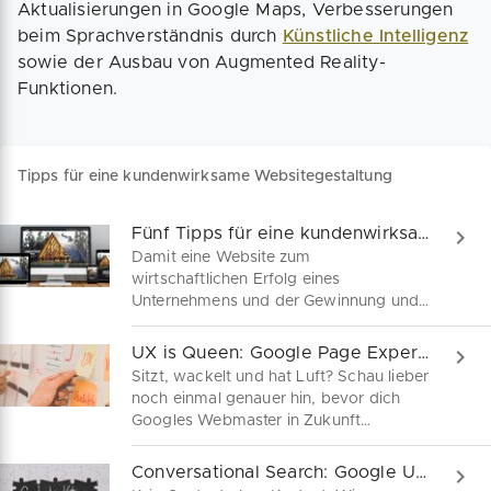
Aktualisierungen in Google Maps, Verbesserungen
beim Sprachverständnis durch
Künstliche Intelligenz
sowie der Ausbau von Augmented Reality-
Funktionen.
Tipps für eine kundenwirksame Websitegestaltung
Fünf Tipps für eine kundenwirksame Websitegestaltung
Damit eine Website zum
wirtschaftlichen Erfolg eines
Unternehmens und der Gewinnung und
Bindung von Kunden beiträgt, braucht
es mehr als den bloßen digitalen
UX is Queen: Google Page Experience Update kommt
Augenschein von Produkt und NAP-
Sitzt, wackelt und hat Luft? Schau lieber
Daten. Intuitive Funktionalität,
noch einmal genauer hin, bevor dich
hochwertiges Design und
Googles Webmaster in Zukunft
herausragende Servicequalität solltest
abstrafen könnte. Erfahre jetzt, wie du
du im Blick behalten.
dich am besten auf das Page
Conversational Search: Google Update weiß, wonach Kunden wirklich suchen
Experience Update vorbereitest und