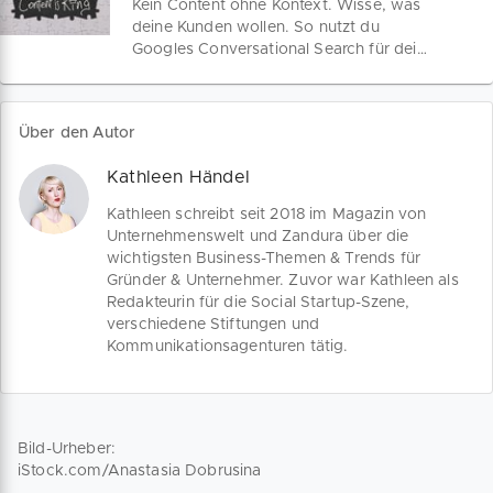
Kein Content ohne Kontext. Wisse, was
welchen Fauxpas du dir in Zukunft nicht
deine Kunden wollen. So nutzt du
mehr leisten darfst.
Googles Conversational Search für dein
Content Marketing. Das neue Google
Update will komplexe Nutzeranfragen
noch besser mit passenden
Über den Autor
Suchergebnissen matchen. Auf deiner
Website, Blog oder im Online-Shop
Kathleen Händel
kannst du mit den richtigen Keywords
als bester Anbieter punkten.
Kathleen schreibt seit 2018 im Magazin von
Unternehmenswelt und Zandura über die
wichtigsten Business-Themen & Trends für
Gründer & Unternehmer. Zuvor war Kathleen als
Redakteurin für die Social Startup-Szene,
verschiedene Stiftungen und
Kommunikationsagenturen tätig.
Bild-Urheber:
iStock.com/Anastasia Dobrusina