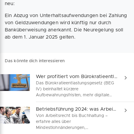
neu:
Ein Abzug von Unterhaltsaufwendungen bei Zahlung
von Geldzuwendungen wird künftig nur durch
Banküberweisung anerkannt. Die Neuregelung soll
ab dem 1. Januar 2025 gelten.
Das könnte dich interessieren
Wer profitiert vom Bürokratieentlastungsgesetz?
Das Bürokratieentlastungsgesetz (BEG
IV) beinhaltet kürzere
Aufbewahrungsfristen, mehr digitale
Prozesse und steuerliche
Vereinfachungen für Unternehmen. Lies
Betriebsführung 2024: was Arbeitgeber wissen müssen
hier, wie dein Geschäft davon
Von Arbeitsrecht bis Buchhaltung –
profitieren kann und welche Kritikpunkte
erfahre alles über
es gibt.
Mindestlohnänderungen,
Lohnsteuerabzug und neue Fördermittel