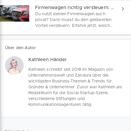
zur Fachkräftesicherung. Bleib up-to-
Firmenwagen richtig versteuern: So geht’s
date und nutze die Chancen, die diese
Du nutzt deinen Firmenwagen auch
Änderungen für dich und dein Team
privat? Dann musst du den geldwerten
bringen!
Vorteil versteuern. Erfahre jetzt, welche
Methode – Fahrtenbuch oder 1%-Regel –
sich für dich als Selbständiger oder
Freiberufler wirklich lohnt und wie du
Über den Autor
2025 Steuern sparen kannst.
Kathleen Händel
Kathleen schreibt seit 2018 im Magazin von
Unternehmenswelt und Zandura über die
wichtigsten Business-Themen & Trends für
Gründer & Unternehmer. Zuvor war Kathleen als
Redakteurin für die Social Startup-Szene,
verschiedene Stiftungen und
Kommunikationsagenturen tätig.