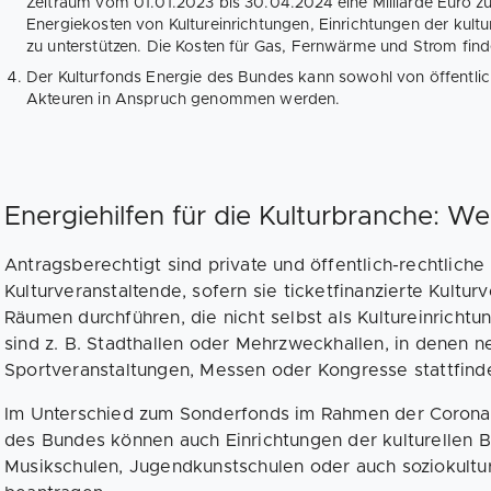
Zeitraum vom 01.01.2023 bis 30.04.2024 eine Milliarde Euro 
Energiekosten von Kultureinrichtungen, Einrichtungen der kultu
zu unterstützen. Die Kosten für Gas, Fernwärme und Strom fin
Der Kulturfonds Energie des Bundes kann sowohl von öffentlich
Akteuren in Anspruch genommen werden.
Energiehilfen für die Kulturbranche: We
Antragsberechtigt sind private und öffentlich-rechtliche
Kulturveranstaltende, sofern sie ticketfinanzierte Kultu
Räumen durchführen, die nicht selbst als Kultureinrichtun
sind z. B. Stadthallen oder Mehrzweckhallen, in denen n
Sportveranstaltungen, Messen oder Kongresse stattfind
Im Unterschied zum Sonderfonds im Rahmen der Coronahi
des Bundes können auch Einrichtungen der kulturellen Bi
Musikschulen, Jugendkunstschulen oder auch soziokultu