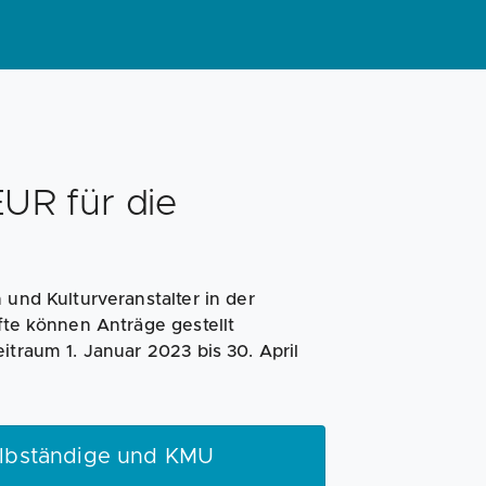
Magazin
Businessplan
Fördermittel
Angebote
Coaching
EUR für die
 und Kulturveranstalter in der
fte können Anträge gestellt
itraum 1. Januar 2023 bis 30. April
elbständige und KMU