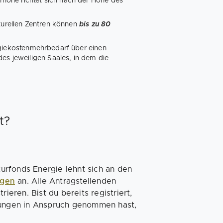
rhöhe richtet sich nach der Höhe des
lturellen Zentren können
bis zu 80
rgiekostenmehrbedarf über einen
des jeweiligen Saales, in dem die
t?
urfonds Energie lehnt sich an den
ngen
an. Alle Antragstellenden
ieren. Bist du bereits registriert,
ltungen in Anspruch genommen hast,