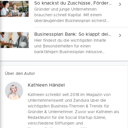
Finanzhilfen. Wir sind dein Begleiter auf
So knackst du Zuschüsse, Fördermittel & Kredite
dem Weg zum perfekten Geschäftsplan.
Gründer und junge Unternehmen
brauchen schnell Kapital. Mit einem
überzeugenden Businessplan sicherst
du dir Fördermittel, Zuschüsse und
Darlehen. Unser Guide zeigt dir, was
Businessplan Bank: So klappt deine Finanzierung
Banken und Behörden erwarten – und
Hier findest du die wichtigsten Inhalte
liefert dir deinen individuellen
und Besonderheiten für einen
Businessplan kostenlos dazu.
bankfähigen Businessplan inklusive
Tipps zum Gespräch mit deiner
Hausbank. Mit unserem kostenfreien
Businessplan Muster unterstützen wir
Über den Autor
dich auf deinem Weg zu einer
Gründungs- oder
Kathleen Händel
Wachstumsfinanzierung.
Kathleen schreibt seit 2018 im Magazin von
Unternehmenswelt und Zandura über die
wichtigsten Business-Themen & Trends für
Gründer & Unternehmer. Zuvor war Kathleen als
Redakteurin für die Social Startup-Szene,
verschiedene Stiftungen und