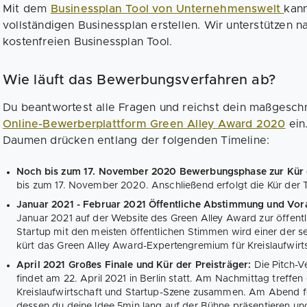
Mit dem
Businessplan Tool von Unternehmenswelt
kann
vollständigen Businessplan erstellen. Wir unterstützen 
kostenfreien Businessplan Tool.
Wie läuft das Bewerbungsverfahren ab?
Du beantwortest alle Fragen und reichst dein maßgeschn
Online-Bewerberplattform Green Alley Award 2020
ein
Daumen drücken entlang der folgenden Timeline:
Noch bis zum 17. November 2020 Bewerbungsphase zur Kür 
bis zum 17. November 2020. Anschließend erfolgt die Kür der 
Januar 2021 - Februar 2021 Öffentliche Abstimmung und Vor
Januar 2021 auf der Website des Green Alley Award zur öffentl
Startup mit den meisten öffentlichen Stimmen wird einer der sec
kürt das Green Alley Award-Expertengremium für Kreislaufwirt
April 2021 Großes Finale und Kür der Preisträger:
Die Pitch-
findet am 22. April 2021 in Berlin statt. Am Nachmittag treffen
Kreislaufwirtschaft und Startup-Szene zusammen. Am Abend fol
dessen du deine Idee 5min lang auf der Bühne präsentieren und