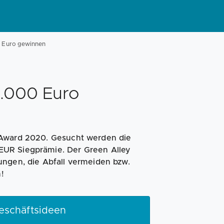
Magazin
Businessplan
Fördermittel
0 Euro gewinnen
Angebote
Coaching
5.000 Euro
 Award 2020. Gesucht werden die
EUR Siegprämie. Der Green Alley
ungen, die Abfall vermeiden bzw.
!
eschäftsideen