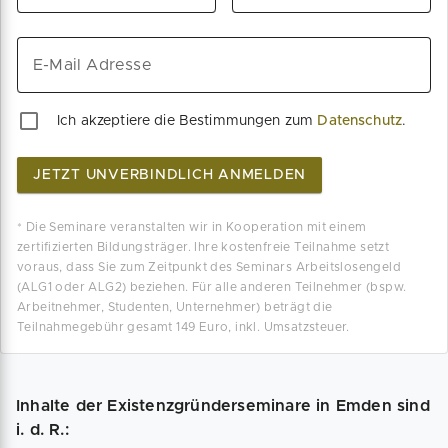
E-Mail Adresse
Ich akzeptiere die Bestimmungen zum
Datenschutz
.
JETZT UNVERBINDLICH ANMELDEN
* Die Seminare veranstalten wir in Kooperation mit einem
zertifizierten Bildungsträger. Ihre kostenfreie Teilnahme setzt
voraus, dass Sie zum Zeitpunkt des Seminars Arbeitslosengeld
(ALG1 oder ALG2) beziehen. Für alle anderen Teilnehmer (bspw.
Arbeitnehmer, Studenten, Unternehmer) beträgt die
Teilnahmegebühr gesamt 149 Euro, inkl. Umsatzsteuer.
Inhalte der Existenzgründerseminare in Emden sind
i. d. R.: