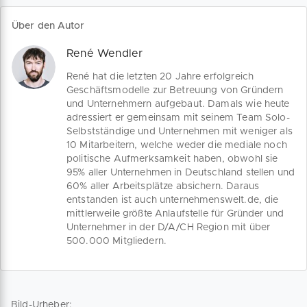
Arbeitsschutzverordnung sieht nun
Basisschutzmassnahmen vor, welche
Über den Autor
von den Unternehmen selbst
ausdefiniert werden müssen. Dagegen
René Wendler
bleibt die Corona-Informationspflicht
bestehen. Wir geben dir einen
René hat die letzten 20 Jahre erfolgreich
Überblick.
Geschäftsmodelle zur Betreuung von Gründern
und Unternehmern aufgebaut. Damals wie heute
adressiert er gemeinsam mit seinem Team Solo-
Selbstständige und Unternehmen mit weniger als
10 Mitarbeitern, welche weder die mediale noch
politische Aufmerksamkeit haben, obwohl sie
95% aller Unternehmen in Deutschland stellen und
60% aller Arbeitsplätze absichern. Daraus
entstanden ist auch unternehmenswelt.de, die
mittlerweile größte Anlaufstelle für Gründer und
Unternehmer in der D/A/CH Region mit über
500.000 Mitgliedern.
Bild-Urheber: