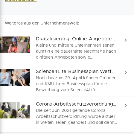
Weiteres aus der Unternehmenswelt:
Digitalisierung: Online Angebote und Vertriebswege im Fokus
Kleine und mittlere Unternehmen sehen
künftig eine dauerhafte Nachfrage nach
digitalen Angeboten sowie
Möglichkeiten Waren und
Dienstleistungen online zu kaufen.
Science4Life Businessplan Wettbewerb: Jetzt noch bewerben
Deshalb haben sie laut dem aktuellen
Noch bis zum 29. April können Gründer
KfW Digitalisierungsbericht trotz aller
und KMU ihren Businessplan für die
Schwierigkeiten der Krise die Aktivitäten
Bewerbung zum Science4Life
ihrer Digitalisierung erhöht. International
Businessplanwettbewerbs einreichen
liegen sie jedoch nur im Mittelfeld.
und lukrative Preisgelder gewinnen.
Corona-Arbeitsschutzverordnung: Was du als Unternehmer jetzt beachten musst
Ideen aus den Bereichen Clean and
Die seit Juni 2021 geltende Corona-
Green Tech, Biotechnologie, Pharma,
Arbeitsschutzverordnung wurde aktuell
Gesundheitswesen, Digitalisierung,
in weiten Teilen geändert und soll dann
Energiewirtschaft, Sektorenkopplung
bis 25. Mai 2022 gelten. Die
oder IoT stehen dabei im Mittelpunkt.