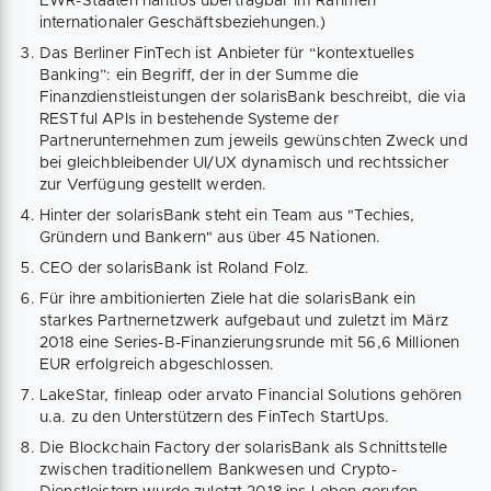
EWR-Staaten nahtlos übertragbar im Rahmen
internationaler Geschäftsbeziehungen.)
Das Berliner FinTech ist Anbieter für “kontextuelles
Banking”: ein Begriff, der in der Summe die
Finanzdienstleistungen der solarisBank beschreibt, die via
RESTful APIs in bestehende Systeme der
Partnerunternehmen zum jeweils gewünschten Zweck und
bei gleichbleibender UI/UX dynamisch und rechtssicher
zur Verfügung gestellt werden.
Hinter der solarisBank steht ein Team aus "Techies,
Gründern und Bankern" aus über 45 Nationen.
CEO der solarisBank ist Roland Folz.
Für ihre ambitionierten Ziele hat die solarisBank ein
starkes Partnernetzwerk aufgebaut und zuletzt im März
2018 eine Series-B-Finanzierungsrunde mit 56,6 Millionen
EUR erfolgreich abgeschlossen.
LakeStar, finleap oder arvato Financial Solutions gehören
u.a. zu den Unterstützern des FinTech StartUps.
Die Blockchain Factory der solarisBank als Schnittstelle
zwischen traditionellem Bankwesen und Crypto-