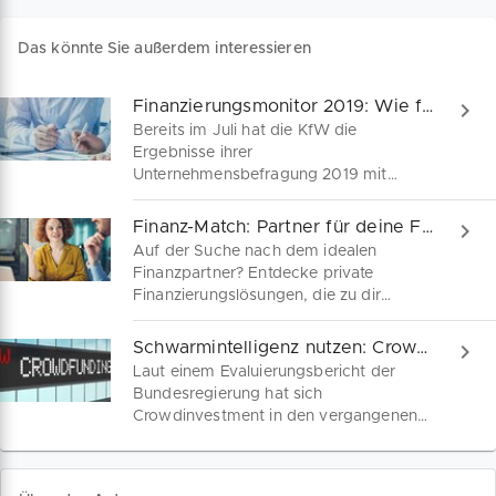
Das könnte Sie außerdem interessieren
Finanzierungsmonitor 2019: Wie finanzieren sich KMU in Deutschland?
Bereits im Juli hat die KfW die
Ergebnisse ihrer
Unternehmensbefragung 2019 mit
Hintergründen zum Finanzierungsklima
in mittelständischen Unternehmen
Finanz-Match: Partner für deine Finanzierung
veröffentlicht. Der Bundesverband
Auf der Suche nach dem idealen
Deutsche Startups e.V. legte nun nach
Finanzpartner? Entdecke private
mit seiner monatsaktuellen Publikation
Finanzierungslösungen, die zu dir
relevanter Erkenntnisse aus der StartUp-
passen. Ob Gründer, Freiberufler oder
Branche. Welche Finanzierungsformen
kleines Unternehmen – hier findest du
Schwarmintelligenz nutzen: Crowdfunding als Investitionsform für KMU
werden am häufigsten nachgefragt?
maßgeschneiderte Optionen, die dein
Laut einem Evaluierungsbericht der
Was wünschen sich KMU als
Business 2025 voranbringen.
Bundesregierung hat sich
Kreditnehmer von Banken und
Crowdinvestment in den vergangenen
Partnern? Wer scheitert öfter in den
Jahren zu einer immer beliebteren
Verhandlungen? Die wichtigsten
Investitionsform sowohl unter Anlegern
Erkenntnisse zur Finanzierungssituation
als auch Emittenten entwickelt.
deutscher Unternehmen lesen Sie hier