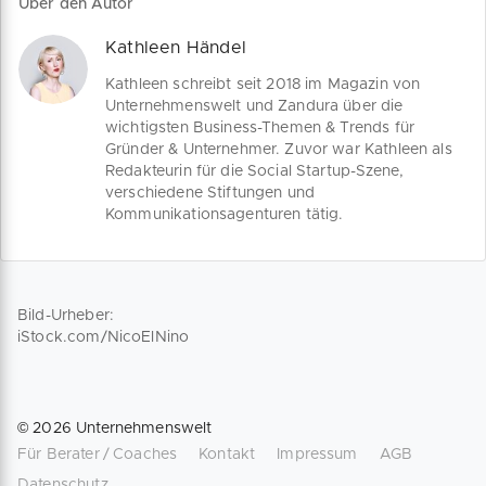
Über den Autor
Insgesamt 300 Mio. EUR konnten für
im Überblick.
verschiedene Projekte im Jahr 2018
Kathleen Händel
eingenommen werden. Am häufigsten
investierten die Anleger in
Kathleen schreibt seit 2018 im Magazin von
Immobilienprojekte (212 Mio EUR),
Unternehmenswelt und Zandura über die
Unternehmen (80 Mio EUR) und
wichtigsten Business-Themen & Trends für
Energieprojekte (6 Mio. EUR). Welche
Gründer & Unternehmer. Zuvor war Kathleen als
Plattform passt am besten zu Ihrem
Redakteurin für die Social Startup-Szene,
Unternehmen und Kapitalbedarf?
verschiedene Stiftungen und
Welche gesetzlichen Richtlinien gelten
Kommunikationsagenturen tätig.
für Anleger, die als Business Angel tätig
werden wollen? Welche aktuellen
Investitionsprojekte sind
vielversprechend? Wir folgen dem
Schwarm.
Bild-Urheber:
iStock.com/NicoElNino
©
2026
Unternehmenswelt
Für Berater / Coaches
Kontakt
Impressum
AGB
Datenschutz