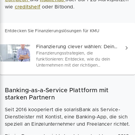
wie
creditshelf
oder Bitbond.
Entdecken Sie Finanzierungslösungen für KMU
Finanzierung clever wählen: Dein Guide
Finanzierungsstrategien, die
funktionieren: Entdecke, wie du dein
Unternehmen mit der richtigen
Finanzierung auf Erfolgskurs bringst.
Von Startkapital bis
Wachstumsfinanzierung – wir haben die
Banking-as-a-Service Plattform mit
Insights, die du brauchst, um finanziell
durchzustarten!
starken Partnern
Seit 2016 kooperiert die solarisBank als Service-
Dienstleister mit Kontist, eine Banking-App, die sich
speziell an Einzelunternehmer und Freelancer richtet.