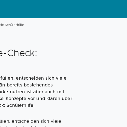
Magazin
Businessplan
Fördermittel
: Schülerhilfe
Angebote
Coaching
e-Check:
len, entscheiden sich viele
Ein bereits bestehendes
rke nutzen ist aber auch mit
se-Konzepte vor und klären über
: Schülerhilfe.
en, entscheiden sich viele