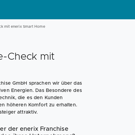
Magazin
Businessplan
Fördermittel
ck mit enerix Smart Home
Angebote
Coaching
e-Check mit
nchise GmbH sprachen wir über das
tiven Energien. Das Besondere des
echnik, die es den Kunden
nen höheren Komfort zu erhalten.
eiger attraktiv.
er der enerix Franchise