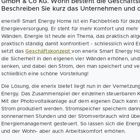
GmbH & Co KG. Worin besteht die Geschäfts
Beschreiben Sie kurz das Unternehmen und d
enerix® Smart Energy Home ist ein Fachbetrieb für deze
Energieversorgung. Er steht für mehr Komfort und mehr 
Wänden. Energie ist heute ein Thema, das praktisch allge
praktisch ständig damit konfrontiert - schliesslich wird 
setzt das
Geschäftskonzept
von enerix Smart Energy Ho
die Sicherheit in den eigenen vier Wänden erhöhen, und
senken, und dabei den Strom, den man speichert und verb
schließlich eine schöne Vorstellung!
Die Lösung, die enerix bietet liegt nun in der Vernetz
Energy. Das Zusammenspiel der einzelnen steuerbaren 
Mit der Photovoltaikanlage auf dem eigenen Dach kann 
Strom produziert werden. Stromspeicher speichern dann 
sonnenarmen Stunden und der Stromverbrauch wird über e
Energiemanagement gesteuert. So lassen sich die Energ
und der Wohn- aber auch Arbeitskomfort erhöhen.