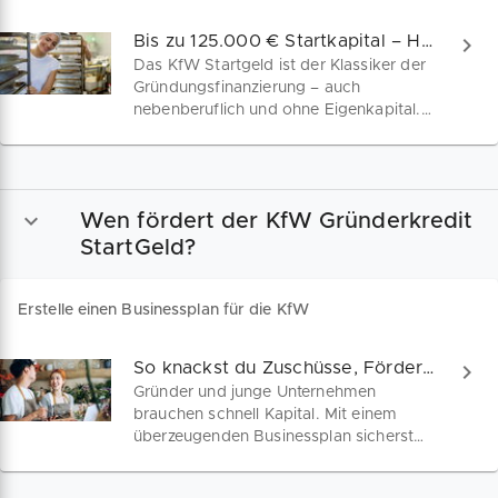
Bis zu 125.000 € Startkapital – Hast du Anspruch?
Das KfW Startgeld ist der Klassiker der
Gründungsfinanzierung – auch
nebenberuflich und ohne Eigenkapital.
Erhalte bis zu 125.000 Euro für
Investitionen & Betriebsmittel – mit
günstigen Zinsen & flexibler
Rückzahlung. Erstelle jetzt deinen
Wen fördert der KfW Gründerkredit
kostenlosen KfW-Businessplan und
starte durch!
StartGeld?
Erstelle einen Businessplan für die KfW
So knackst du Zuschüsse, Fördermittel & Kredite
Gründer und junge Unternehmen
brauchen schnell Kapital. Mit einem
überzeugenden Businessplan sicherst
du dir Fördermittel, Zuschüsse und
Darlehen. Unser Guide zeigt dir, was