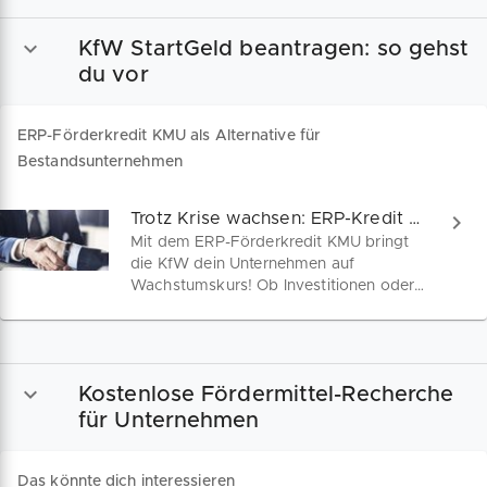
Banken und Behörden erwarten – und
liefert dir deinen individuellen
KfW StartGeld beantragen: so gehst
Businessplan kostenlos dazu.
du vor
ERP-Förderkredit KMU als Alternative für
Bestandsunternehmen
Trotz Krise wachsen: ERP-Kredit sichern!
Mit dem ERP-Förderkredit KMU bringt
die KfW dein Unternehmen auf
Wachstumskurs! Ob Investitionen oder
Betriebsmittel – auch ohne Eigenkapital
und mit wenigen Sicherheiten stehen
deine Chancen gut. Geeignet für
Kleinunternehmen, Solos oder
Kostenlose Fördermittel-Recherche
Freiberufler!
für Unternehmen
Das könnte dich interessieren