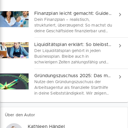
Finanzplan leicht gemacht: Guide für Gründer
Dein Finanzplan – realistisch,
strukturiert, überzeugend: So machst du
deine Geschäftsidee finanzierbar und
erstellst einen Finanzplan, der Banken
und Förderstellen überzeugt. Entdecke
Liquiditätsplan erklärt: So bleibst du zahlungsfähig
jetzt praxisnahe Tipps für Gründer und
Der Liquiditätsplan gehört in jeden
Unternehmen!
Businessplan. Bleibe auch in
schwierigen Zeiten zahlungsfähig und
behalte die Kontrolle über deine
Finanzen! Entdecke die wichtigsten
Gründungszuschuss 2025: Das musst du wissen
Inhalte der Liquiditätsplanung sowie
Nutze den Gründungszuschuss der
bewährte Strategien, um die Liquidität
Arbeitsagentur als finanzielle Starthilfe
deines Unternehmens langfristig zu
in deine Selbstständigkeit. Wir zeigen
sichern.
dir Schritt für Schritt, wie du die
Förderung 2025 sicher beantragst –
inklusive kostenfreiem Businessplan und
Über den Autor
Tipps für eine erfolgreiche
Existenzgründung.
Kathleen Händel