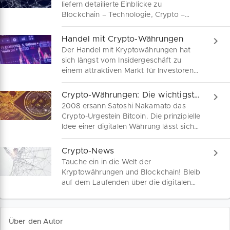
liefern detailierte Einblicke zu
Blockchain – Technologie, Crypto –
Währungen, IOT und AI in
wochenaktuellen Themenartikeln aus
Handel mit Crypto-Währungen
den spannendsten Feldern der
Der Handel mit Kryptowährungen hat
Economy 4.0.
sich längst vom Insidergeschäft zu
einem attraktiven Markt für Investoren
unterschiedlichster Couleur gewandelt.
Was es zwischen exorbitanten
Crypto-Währungen: Die wichtigsten Coins
Gewinnversprechen und Totalverlust zu
2008 ersann Satoshi Nakamato das
beachten gilt, haben wir in
Crypto-Urgestein Bitcoin. Die prinzipielle
verschiedenen Artikeln für dich
Idee einer digitalen Währung lässt sich
zusammengefasst.
bereits zuvor unter der Bezeichnung „bit
gold“ in den Veröffentlichungen von
Crypto-News
Nick Szabo (1998) entdecken. Hier
Tauche ein in die Welt der
geben wir dir hier einen Einblick in die
Kryptowährungen und Blockchain! Bleib
Top-100 der bekanntesten
auf dem Laufenden über die digitalen
Kryptowährungen.
Währungen, die die Finanzwelt
revolutionieren, und entdecke, wie
Blockchain-Technologie die Zukunft
Über den Autor
gestaltet.