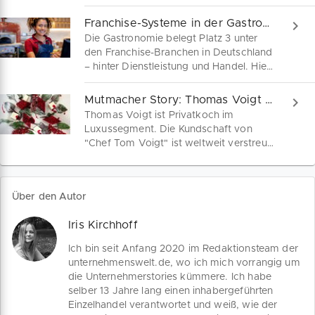
Franchise Systeme bieten ihren Kunden
gesunde, grüne und gebrauchsfertige
Franchise-Systeme in der Gastronomie
Lösungen. In welchen
Die Gastronomie belegt Platz 3 unter
Wachstumsbranchen interessierte
den Franchise-Branchen in Deutschland
Franchisenehmer besonders
– hinter Dienstleistung und Handel. Hier
erfolgversprechend gründen können,
findest du alle Infos für eine erfolgreiche
erfährst du hier.
Franchise-Gründung im Gastro-Bereich.
Mutmacher Story: Thomas Voigt von "Chef Tom Voigt"
Thomas Voigt ist Privatkoch im
Luxussegment. Die Kundschaft von
"Chef Tom Voigt" ist weltweit verstreut,
oft sogar auf See. Er selbst lebt seit
vielen Jahren in Spanien und fühlt sich
von der spanischen Regierung in der
Über den Autor
Corona-Krise nicht unterstützt. „Unterm
Strich muss sich jeder selbst
Iris Kirchhoff
durchschlagen.“
Ich bin seit Anfang 2020 im Redaktionsteam der
unternehmenswelt.de, wo ich mich vorrangig um
die Unternehmerstories kümmere. Ich habe
selber 13 Jahre lang einen inhabergeführten
Einzelhandel verantwortet und weiß, wie der