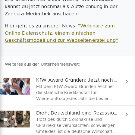
kannst du jetzt nochmal als Aufzeichnung in der
Zandura-Mediathek anschauen.
Hier geht es zu unserer News:
"Webinare zum
Online Datenschutz, einem einfachen
Geschäftsmodell und zur Webseitenerstellung"
Weiteres aus der Unternehmenswelt:
KfW Award Gründen: Jetzt noch bewerben
Mit dem KfW Award Gründen zeichnet
die staatliche Kreditanstalt für
Wiederaufbau jedes Jahr die besten
Geschäftsideen deutscher Gründer und
Unternehmensnachfolger aus. Dabei
Droht Deutschland eine Rezession?
schüttet die Förderbank Preisgelder in
Trotz des durch Coronakrise und
Höhe von bis zu 45.000 Euro aus. Den
Ukrainekrise verursachten, schwierigen
Gewinnern aus den verschiedenen
Umfeldes, ist die deutsche Wirtschaft
Kategorien winkt zusätzlich ein medialer