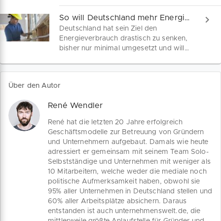
im ersten Quartal 2022 leicht
Schub für ihr Business.
gewachsen. Die Verunsicherung unter
So will Deutschland mehr Energie sparen
den Verbrauchern mit Folgen für den
Deutschland hat sein Ziel den
Konsum bleibt weiter erhöht. Für das
Energieverbrauch drastisch zu senken,
zweite Quartal droht laut
bisher nur minimal umgesetzt und will
Wirtschaftsforschern ein Rückgang der
deshalb mit einem Arbeitsplan
Wirtschaftsleistung. Droht nun eine
Energieeffizienz mehr Tempo
Rezession?
aufnehmen. Dieser nimmt die
Über den Autor
Unternehmen und Verbraucher mit
verschiedenen Auflagen, wie etwa beim
René Wendler
Hausbau, in die Pflicht. Wir geben dir
einen kurzen Überblick über die
René hat die letzten 20 Jahre erfolgreich
geplanten Massnahmen.
Geschäftsmodelle zur Betreuung von Gründern
und Unternehmern aufgebaut. Damals wie heute
adressiert er gemeinsam mit seinem Team Solo-
Selbstständige und Unternehmen mit weniger als
10 Mitarbeitern, welche weder die mediale noch
politische Aufmerksamkeit haben, obwohl sie
95% aller Unternehmen in Deutschland stellen und
60% aller Arbeitsplätze absichern. Daraus
entstanden ist auch unternehmenswelt.de, die
mittlerweile größte Anlaufstelle für Gründer und