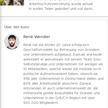
dies planst, informiere dich genau dazu
Arbeitsschutzverordnung wurde aktuell
und prüfe eine
in weiten Teilen geändert und soll dann
Strafrechtsschutzversicherung
bis 25. Mai 2022 gelten. Die
abzuschliessen. Wir zeigen dir, warum
Arbeitsschutzverordnung sieht nun
dies besser ist.
Basisschutzmassnahmen vor, welche
Über den Autor
von den Unternehmen selbst
ausdefiniert werden müssen. Dagegen
René Wendler
bleibt die Corona-Informationspflicht
bestehen. Wir geben dir einen
René hat die letzten 20 Jahre erfolgreich
Überblick.
Geschäftsmodelle zur Betreuung von Gründern
und Unternehmern aufgebaut. Damals wie heute
adressiert er gemeinsam mit seinem Team Solo-
Selbstständige und Unternehmen mit weniger als
10 Mitarbeitern, welche weder die mediale noch
politische Aufmerksamkeit haben, obwohl sie
95% aller Unternehmen in Deutschland stellen und
60% aller Arbeitsplätze absichern. Daraus
entstanden ist auch unternehmenswelt.de, die
mittlerweile größte Anlaufstelle für Gründer und
Unternehmer in der D/A/CH Region mit über
500.000 Mitgliedern.