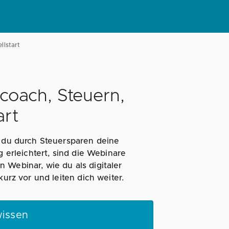
Magazin
Businessplan
Fördermittel
llstart
Angebote
Coaching
scoach, Steuern,
art
e du durch Steuersparen deine
g erleichtert, sind die Webinare
 Webinar, wie du als digitaler
kurz vor und leiten dich weiter.
issen