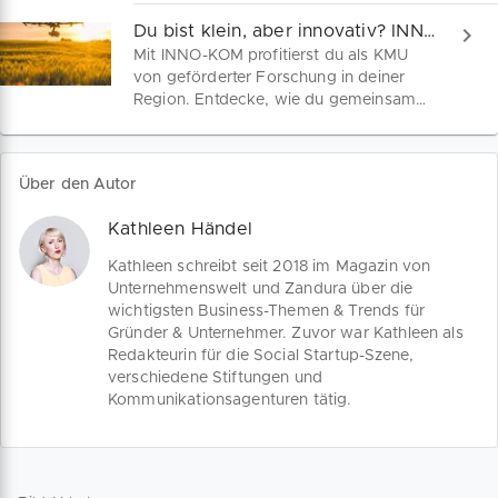
Sicherheiten. So findest du die
passende Finanzierung für dein
Du bist klein, aber innovativ? INNO-KOM hilft dir!
Vorhaben – von Berlin bis NRW.
Mit INNO-KOM profitierst du als KMU
von geförderter Forschung in deiner
Region. Entdecke, wie du gemeinsam
mit Forschungspartnern neue Produkte
und Verfahren realisierst – ganz ohne
eigene FuE-Abteilung! Jetzt informieren!
Über den Autor
Kathleen Händel
Kathleen schreibt seit 2018 im Magazin von
Unternehmenswelt und Zandura über die
wichtigsten Business-Themen & Trends für
Gründer & Unternehmer. Zuvor war Kathleen als
Redakteurin für die Social Startup-Szene,
verschiedene Stiftungen und
Kommunikationsagenturen tätig.