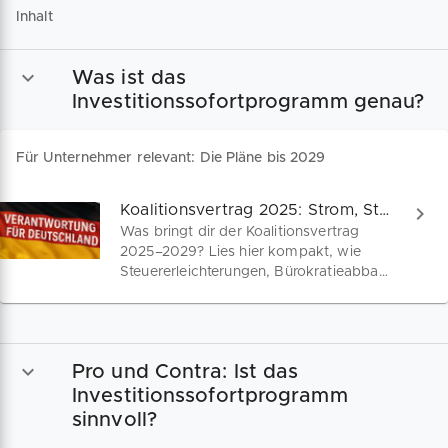
Inhalt
Was ist das
Investitionssofortprogramm genau?
Für Unternehmer relevant: Die Pläne bis 2029
Koalitionsvertrag 2025: Strom, Steuern, Start-ups
Was bringt dir der Koalitionsvertrag
2025–2029? Lies hier kompakt, wie
Steuererleichterungen, Bürokratieabbau,
Digitalisierung und neue
Förderprogramme speziell Gründer,
Selbstständige und KMU entlasten
sollen – inklusive kritischer Einordnung.
Pro und Contra: Ist das
Investitionssofortprogramm
sinnvoll?