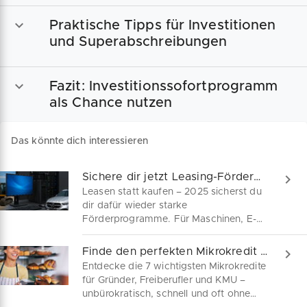
Praktische Tipps für Investitionen
und Superabschreibungen
Fazit: Investitionssofortprogramm
als Chance nutzen
Das könnte dich interessieren
Sichere dir jetzt Leasing-Fördermittel 2025!
Leasen statt kaufen – 2025 sicherst du
dir dafür wieder starke
Förderprogramme. Für Maschinen, E-
Fahrzeuge, Baumaschinen, Ladesäulen
oder IT gibt’s Zuschüsse, Kredite und
Finde den perfekten Mikrokredit für dein Business
Bürgschaften. So investierst du modern
Entdecke die 7 wichtigsten Mikrokredite
– und hältst dein Unternehmen finanziell
für Gründer, Freiberufler und KMU –
flexibel und zukunftsfähig.
unbürokratisch, schnell und oft ohne