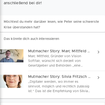
anschließend bei dir!
Möchtest du mehr darüber lesen, wie Peter seine schwerste
Krise überstanden hat?
Das könnte dich auch interessieren
Mutmacher Story: Marc Mittfeld von Vision Softfair
Marc Mittfeld, Gründer von Vision
Softfair, wünscht sich derzeit von
Gesetzgeber und Behörden „eine
einfache und für alle verständliche
Vorgehensweise, die so wenig
Mutmacher Story: Silvia Fritzsch von Familie und ich
bürokratisch wie möglich ist.“ Im
„Digitaler werden, wo immer es
Interview erzählt Marc, wie er als
sinnvoll, möglich und rechtlich zulässig
Software- und Webentwickler die
ist.“ Das ist die Empfehlung von Silvia
Corona-Krise erlebt.
Fritzsch von "Familie und ich". Wie es
der Heilpraktikerin für Psychotherapie in