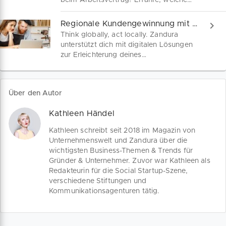
beim Arbeitsvertrag? Erfahre, welche
Mehrpersonengesellschaft.
neuen Verdienstgrenzen und
Mindestlöhne ab dem 1. Januar 2025
Regionale Kundengewinnung mit Zandura: Jetzt starten
gelten, welche Kündigungsfristen du
Think globally, act locally. Zandura
beachten musst und welche Vorteile ein
unterstützt dich mit digitalen Lösungen
Minijob für dich und deine Mitarbeiter
zur Erleichterung deines
bietet!
Unternehmeralltags. Ab sofort kannst
du auf Zandura für deine Leistungen
Anfragen von Neukunden aus deiner
Über den Autor
Region erhalten.
Kathleen Händel
Kathleen schreibt seit 2018 im Magazin von
Unternehmenswelt und Zandura über die
wichtigsten Business-Themen & Trends für
Gründer & Unternehmer. Zuvor war Kathleen als
Redakteurin für die Social Startup-Szene,
verschiedene Stiftungen und
Kommunikationsagenturen tätig.