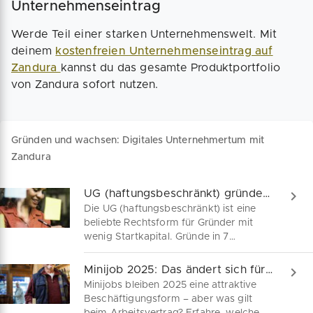
Unternehmenseintrag
Werde Teil einer starken Unternehmenswelt. Mit
deinem
kostenfreien Unternehmenseintrag auf
Zandura
kannst du das gesamte Produktportfolio
von Zandura sofort nutzen.
Gründen und wachsen: Digitales Unternehmertum mit
Zandura
UG (haftungsbeschränkt) gründen: Checkliste
Die UG (haftungsbeschränkt) ist eine
beliebte Rechtsform für Gründer mit
wenig Startkapital. Gründe in 7
einfachen Schritten mit dieser
Checkliste. Bereits ab 1 Euro kannst du
Minijob 2025: Das ändert sich für dich!
die UG (haftungsbeschränkt) gründen.
Minijobs bleiben 2025 eine attraktive
Die kleine Schwester der GmbH firmiert
Beschäftigungsform – aber was gilt
als Einpersonen- und