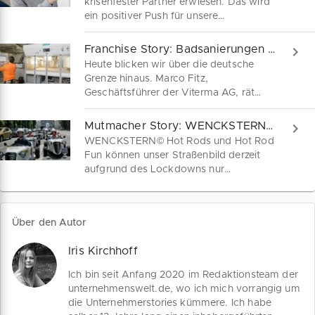
krisenfester Partner erwiesen. Das wird
ein positiver Push für unsere
Partnergewinnung sein." Michael
Ganschow, Leiter Expansion bei
Franchise Story: Badsanierungen Viterma AG
Schülerhilfe rechnet damit, dass sich
Heute blicken wir über die deutsche
der Arbeitsmarkt neu sortieren wird und
Grenze hinaus. Marco Fitz,
zwar nicht zum Nachteil für den
Geschäftsführer der Viterma AG, rät
Franchisegeber. Interessierte Gründer
seinen Partnern: „Chancen nutzen.
profitieren jetzt von individuellen
Positiv bleiben.” Wie der Franchise-
Mutmacher Story: WENCKSTERN© Hot Rods
Hilfsangeboten.
Spezialist für Badsanierungen die
WENCKSTERN© Hot Rods und Hot Rod
Auswirkungen auf seine Märkte in
Fun können unser Straßenbild derzeit
Deutschland, Österreich und der
aufgrund des Lockdowns nur
Schweiz erlebt, schildert uns Marco im
eingeschränkt beleben. Wir sprechen
Interview.
mit dem Bereichsleiter Süddeutschland
der Wenckstern GmbH Stephan
Über den Autor
Bredenkamp über #hotrodfunhilft, neue
Kooperationen in der Krise und über
Iris Kirchhoff
Special Deals für Partner.
Ich bin seit Anfang 2020 im Redaktionsteam der
unternehmenswelt.de, wo ich mich vorrangig um
die Unternehmerstories kümmere. Ich habe