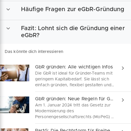
Häufige Fragen zur eGbR-Gründung
Fazit: Lohnt sich die Gründung einer
eGbR?
Das könnte dich interessieren
GbR gründen: Alle wichtigen Infos
Die GbR ist ideal für Gründer-Teams mit
geringem Kapitalbedarf. Sie lässt sich
einfach gründen, flexibel gestalten und
ist besonders für kleine Gewerbe und
Freiberufler geeignet. Erfahre hier alles
GbR gründen: Neue Regeln für Gesellschafter ab 2024
über Haftung, Vertrag, Anmeldung,
Am 1. Januar 2024 tritt das Gesetz zur
Steuern und Vorteile dieser Rechtsform.
Modernisierung des
Personengesellschaftsrechts (MoPeG) in
Kraft. Es enthält neue Regeln für GbR's
und ihre Gesellschafter, u.a. die
PartG: Die Rechtsform für Freiberufler-Teams