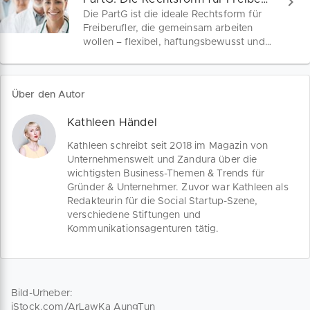
Anerkennung der Rechtsfähigkeit der
Die PartG ist die ideale Rechtsform für
GbR, ein eigenes Gesellschaftsregister
Freiberufler, die gemeinsam arbeiten
sowie mehr Spielraum für Freiberufler in
wollen – flexibel, haftungsbewusst und
Praxisgemeinschaften.
ohne Gewerbesteuer. Alles, was du zur
Gründung, Haftung, Buchführung und
Namensgebung wissen musst, findest
Über den Autor
du hier auf einen Blick.
Kathleen Händel
Kathleen schreibt seit 2018 im Magazin von
Unternehmenswelt und Zandura über die
wichtigsten Business-Themen & Trends für
Gründer & Unternehmer. Zuvor war Kathleen als
Redakteurin für die Social Startup-Szene,
verschiedene Stiftungen und
Kommunikationsagenturen tätig.
Bild-Urheber:
iStock.com/ArLawKa AungTun