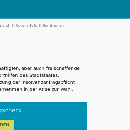
Magazin
Businessplan
Fördermittel
esland
Corona Soforthilfen Bremen
Angebote
Coaching
ftigten, aber auch freischaffende
rthilfen des Stadtstaates.
zung der Insolvenzantragspflicht
rnehmen in der Krise zur Wahl.
ngscheck
NDEN