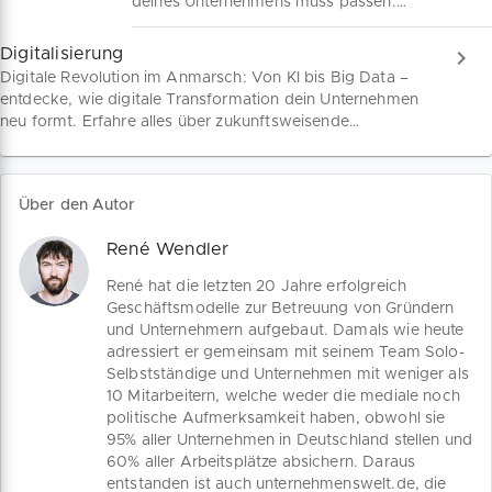
deines Unternehmens muss passen.
Von Bankkredit über Beteiligung bis zu
Fördermitteln: Entdecke jetzt deine
Digitalisierung
Möglichkeiten und finde die passende
Digitale Revolution im Anmarsch: Von KI bis Big Data –
Lösung für dein Business.
entdecke, wie digitale Transformation dein Unternehmen
neu formt. Erfahre alles über zukunftsweisende
Geschäftsmodelle und Arbeitswelten. Mach dich bereit für
die Führungsaufgaben der Zukunft!
Über den Autor
René Wendler
René hat die letzten 20 Jahre erfolgreich
Geschäftsmodelle zur Betreuung von Gründern
und Unternehmern aufgebaut. Damals wie heute
adressiert er gemeinsam mit seinem Team Solo-
Selbstständige und Unternehmen mit weniger als
10 Mitarbeitern, welche weder die mediale noch
politische Aufmerksamkeit haben, obwohl sie
95% aller Unternehmen in Deutschland stellen und
60% aller Arbeitsplätze absichern. Daraus
entstanden ist auch unternehmenswelt.de, die