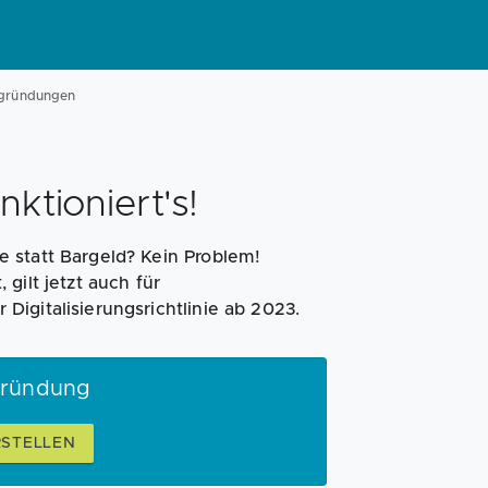
Magazin
Businessplan
Fördermittel
hgründungen
Angebote
Coaching
ktioniert's!
 statt Bargeld? Kein Problem!
gilt jetzt auch für
igitalisierungsrichtlinie ab 2023.
Gründung
RSTELLEN