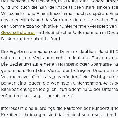
Deutschland überschlagen, in Zukunft eine höhere Anza
wird und auch die Zahl der Arbeitslosen stark sinken sol
Wirtschafts- und Finanzkrise immer noch zu spüren. Eine
dass der Mittelstand das Vertrauen in die deutschen Ban
der Commerzbank-Initiative "Unternehmer-Perspektiven
Geschäftsführer
mittelständischer Unternehmen in Deutsc
Bankenzufriedenheit befragt.
Die Ergebnisse machen das Dilemma deutlich: Rund 61 
gaben an, kein Vertrauen mehr in deutsche Banken zu h
Die Beziehung zur eigenen Hausbank oder Sparkasse ha
genommen. Rund drei Viertel der befragten Unternehm
Vertrauensverhältnis als „unverändert“ ein. Richtig zufr
Banken sind jedoch die wenigsten Unternehmen. 47 % de
Bankbeziehungen lediglich „zufrieden“. 13 % der Unter
zufrieden“ und sogar „unzufrieden“.
Interessant sind allerdings die Faktoren der Kundenzufri
Kreditentscheidungen sind dabei nicht so entscheidend 