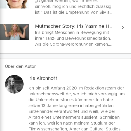
„Digitaler werden, wo immer es
Schwierigkeiten sagt Viola: „Aufgeben ist keine Option.“
sinnvoll, möglich und rechtlich zulässig
ist.“ Das ist die Empfehlung von Silvia
Fritzsch von "Familie und ich". Wie es
der Heilpraktikerin für Psychotherapie in
Mutmacher Story: Iris Yasmine Harms
der Krise geht, erzählt sie uns im
Iris bringt Menschen in Bewegung mit
Gespräch.
ihrer Tanz- und Bewegungsmeditation.
Als die Corona-Verordnungen kamen,
musste sie ihre Kurse einstellen. Zwei
Wochen später hatte sie Online-Kurse
auf die Beine gestellt und rät auch
Über den Autor
anderen Unternehmern: „Keep on
moving!“
Iris Kirchhoff
Ich bin seit Anfang 2020 im Redaktionsteam der
unternehmenswelt.de, wo ich mich vorrangig um
die Unternehmerstories kümmere. Ich habe
selber 13 Jahre lang einen inhabergeführten
Einzelhandel verantwortet und weiß, wie der
Alltag eines Unternehmers aussieht. Schreiben
kann ich, weil ich nach meinem Studium der
Filmwissenschaften, American Cultural Studies