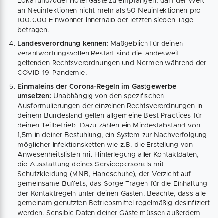
Lokal und/oder Hotel Gäste zu empfangen, darf der Wert
an Neuinfektionen nicht mehr als 50 Neuinfektionen pro
100.000 Einwohner innerhalb der letzten sieben Tage
betragen.
Landesverordnung kennen:
Maßgeblich für deinen
verantwortungsvollen Restart sind die landesweit
geltenden Rechtsverordnungen und Normen während der
COVID-19-Pandemie.
Einmaleins der Corona-Regeln im Gastgewerbe
umsetzen:
Unabhängig von den spezifischen
Ausformulierungen der einzelnen Rechtsverordnungen in
deinem Bundesland gelten allgemeine Best Practices für
deinen Teilbetrieb. Dazu zählen ein Mindestabstand von
1,5m in deiner Bestuhlung, ein System zur Nachverfolgung
möglicher Infektionsketten wie z.B. die Erstellung von
Anwesenheitslisten mit Hinterlegung aller Kontaktdaten,
die Ausstattung deines Servicepersonals mit
Schutzkleidung (MNB, Handschuhe), der Verzicht auf
gemeinsame Buffets, das Sorge Tragen für die Einhaltung
der Kontaktregeln unter deinen Gästen. Beachte, dass alle
gemeinam genutzten Betriebsmittel regelmäßig desinfiziert
werden. Sensible Daten deiner Gäste müssen außerdem