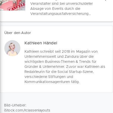
deine Kunden in der Corona-Krise aktuell
Veranstalter sind bei unverschuldeter
am meisten beschäftigen und was du
Absage von Events durch die
ihnen mitteilen willst. Nutze
Veranstaltungsausfallversicherung
unterstützende Tools und verbessere
geschützt, jedoch nicht im Sonderfall
gleichzeitig dein Google-Ranking.
COVID-19. Hier würde nach Auffassung
vieler Versicherer das Moment einer
Über den Autor
"Gefahrerhöhung" gelten. Was bedeutet
das genau? Ist diese Ablehnung einer
Kathleen Händel
Schadensdeckung tatsächlich
rechtskonform? Wir klären auf.
Kathleen schreibt seit 2018 im Magazin von
Unternehmenswelt und Zandura über die
wichtigsten Business-Themen & Trends für
Gründer & Unternehmer. Zuvor war Kathleen als
Redakteurin für die Social Startup-Szene,
verschiedene Stiftungen und
Kommunikationsagenturen tätig.
Bild-Urheber:
iStock.com/rclassenlayouts