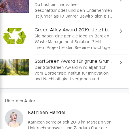
Du hast ein innovatives
Geschäftsmodell und dein Unternehmen
ist jünger als 10 Jahre? Bewirb dich bis
zum 31. Oktober für den German
Startup Award. In insgesamt 4
Green Alley Award 2019: Jetzt bewerben
Kategorien sucht Veranstalter
Sie haben eine geniale Idee im Bereich
Bundesverband Deutsche Startups e.V.
Waste Management Solutions? Mit
die besten Gründer, Newcomer, Social
Ihrem Projekt leisten Sie einen wichtigen
Entrepreneure und Investoren. Finde
Beitrag zur Müllvermeidung? Dann
hier alle Auswahlkriterien und Infos für
sollten Sie sich für den Green Alley
StartGreen Award für grüne Gründer
deine Teilnahme.
Award bewerben. Neben einem
Der StartGreen Award wird alljährlich
attraktiven Preisgeld winken Grünen
vom Borderstep Institut für Innovation
Startups Netzwerkkontakte und
und Nachhaltigkeit vergeben und
vielleicht die entscheidende
prämiert innovative und nachhaltige
Anschubfinanzierung.
Geschäftskonzepte. Attraktive Prämien
und ein exklusives Netzwerkprogramm
Über den Autor
winken all jenen Innovatoren, die neben
rein monetärem Mehrwert
Kathleen Händel
gesellschaftliche Problemlösungen
anbieten können.
Kathleen schreibt seit 2018 im Magazin von
Unternehmenswelt und Zandura über die