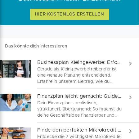
HIER KOSTENLOS ERSTELLEN
Das könnte dich interessieren
Businessplan Kleingewerbe: Erfolg im Visier
Gerade als Kleingewerbetreibender ist
eine genaue Planung entscheidend.
Erfahre in unserem Beitrag, wie du
einen strukturierten Businessplan
erstellst, welche Inhalte wichtig sind und
Finanzplan leicht gemacht: Guide für Gründer
was du beachten musst, um
Dein Finanzplan – realistisch,
kostenbewusst deine Selbständigkeit zu
strukturiert, überzeugend: So machst du
starten und dein Unternehmen
deine Geschäftsidee finanzierbar und
erfolgreich zu führen.
erstellst einen Finanzplan, der Banken
und Förderstellen überzeugt. Entdecke
Finde den perfekten Mikrokredit für dein Business
jetzt praxisnahe Tipps für Gründer und
Entdecke die 7 wichtigsten Mikrokredite