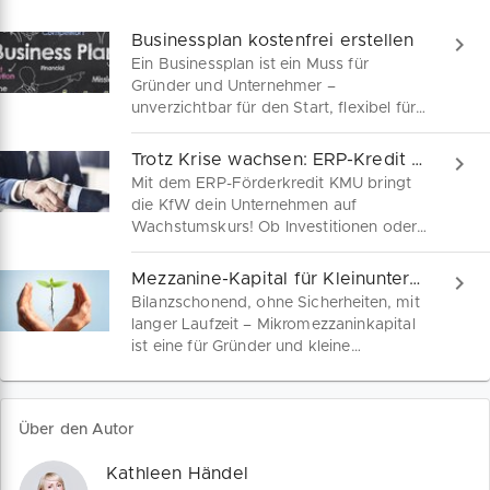
Businessplan kostenfrei erstellen
Ein Businessplan ist ein Muss für
Gründer und Unternehmer –
unverzichtbar für den Start, flexibel für
Anpassungen und entscheidend für
Finanzhilfen. Wir sind dein Begleiter auf
Trotz Krise wachsen: ERP-Kredit sichern!
dem Weg zum perfekten Geschäftsplan.
Mit dem ERP-Förderkredit KMU bringt
die KfW dein Unternehmen auf
Wachstumskurs! Ob Investitionen oder
Betriebsmittel – auch ohne Eigenkapital
und mit wenigen Sicherheiten stehen
Mezzanine-Kapital für Kleinunternehmen erklärt
deine Chancen gut. Geeignet für
Bilanzschonend, ohne Sicherheiten, mit
Kleinunternehmen, Solos oder
langer Laufzeit – Mikromezzaninkapital
Freiberufler!
ist eine für Gründer und kleine
Unternehmen attraktive
Finanzierungsform, die leider nur wenig
bekannt ist. Sichere dir jetzt
Über den Autor
Finanzierungsspielräume zwischen
50.000 EUR und 500.000 EUR.
Kathleen Händel