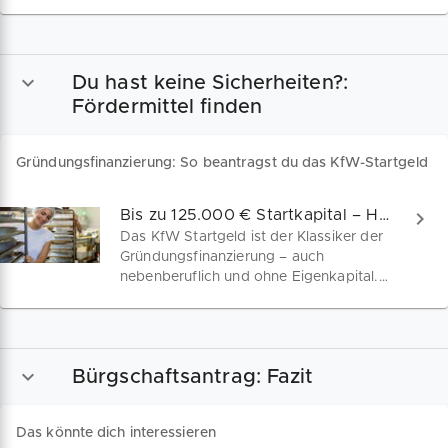
Anpassungen und entscheidend für
Finanzhilfen. Wir sind dein Begleiter auf
dem Weg zum perfekten Geschäftsplan.
Du hast keine Sicherheiten?:
Fördermittel finden
Gründungsfinanzierung: So beantragst du das KfW-Startgeld
Bis zu 125.000 € Startkapital – Hast du Anspruch?
Das KfW Startgeld ist der Klassiker der
Gründungsfinanzierung – auch
nebenberuflich und ohne Eigenkapital.
Erhalte bis zu 125.000 Euro für
Investitionen & Betriebsmittel – mit
günstigen Zinsen & flexibler
Rückzahlung. Erstelle jetzt deinen
Bürgschaftsantrag: Fazit
kostenlosen KfW-Businessplan und
starte durch!
Das könnte dich interessieren