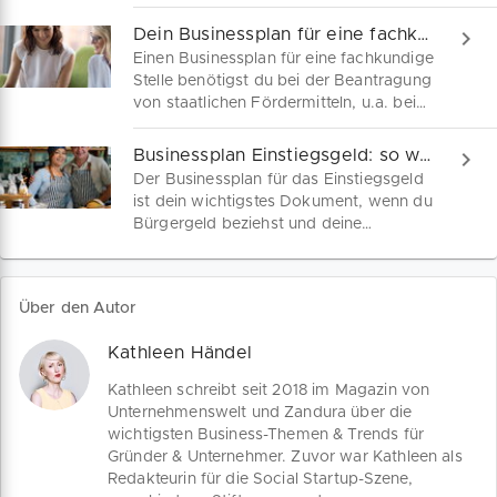
Businessplan-Vorlage. Präzise,
praxisnah und perfekt für deine
Dein Businessplan für eine fachkundige Stellungnahme!
Geschäftsidee.
Einen Businessplan für eine fachkundige
Stelle benötigst du bei der Beantragung
von staatlichen Fördermitteln, u.a. beim
Gründungszuschuss von der Agentur
für Arbeit. Entdecke, wie unsere
Businessplan Einstiegsgeld: so wirst du unabhängig
kostenfreie Businessplan-Vorlage dir
Der Businessplan für das Einstiegsgeld
hilft, die fachkundige Stellungnahme zu
ist dein wichtigstes Dokument, wenn du
meistern!
Bürgergeld beziehst und deine
Arbeitslosigkeit durch die Gründung
eines Unternehmens beenden willst. Wir
erklären die Konditionen des
Über den Autor
Einstiegsgelds als Fördermittel und
geben Tipps für die Erstellung deines
Kathleen Händel
Businessplans.
Kathleen schreibt seit 2018 im Magazin von
Unternehmenswelt und Zandura über die
wichtigsten Business-Themen & Trends für
Gründer & Unternehmer. Zuvor war Kathleen als
Redakteurin für die Social Startup-Szene,