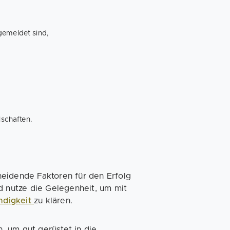
gemeldet sind,
lschaften.
heidende Faktoren für den Erfolg
d nutze die Gelegenheit, um mit
ndigkeit
zu klären.
h, um gut gerüstet in die