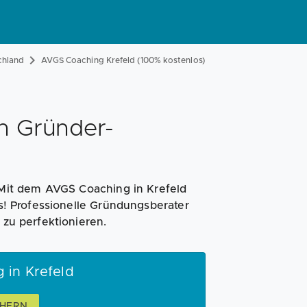
Magazin
Businessplan
Fördermittel
chland
AVGS Coaching Krefeld (100% kostenlos)
Angebote
Coaching
n Gründer-
Mit dem AVGS Coaching in Krefeld
os! Professionelle Gründungsberater
 zu perfektionieren.
 in Krefeld
CHERN