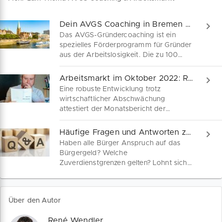
Dein AVGS Coaching in Bremen beantragen
Das AVGS-Gründercoaching ist ein
spezielles Förderprogramm für Gründer
aus der Arbeitslosigkeit. Die zu 100
Prozent kostenfreie Gründerberatung
kannst du auch in Bremen beantragen.
Arbeitsmarkt im Oktober 2022: Robustheit schwankt
Welche Voraussetzungen Interessenten
Eine robuste Entwicklung trotz
für den Aktivierungs- und
wirtschaftlicher Abschwächung
Vermittlungsgutschein erfüllen müssen,
attestiert der Monatsbericht der
liest du hier.
Agentur für Arbeit dem deutschen
Arbeitsmarkt. Anders die
Häufige Fragen und Antworten zum neuen Bürgergeld
Geschäftserwartungen der deutschen
Haben alle Bürger Anspruch auf das
Betriebe, welche laut DIHK-
Bürgergeld? Welche
Konjunkturumfrage „befürchten, dass
Zuverdienstgrenzen gelten? Lohnt sich
das Schlimmste noch kommt“. Ein
Arbeiten überhaupt noch? Wir
Überblick.
beantworten häufige Fragen zur Reform
der Grundsicherung und zum Start des
Über den Autor
neuen Bürgergelds ab 2023.
René Wendler