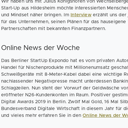
Wir haben uns mit Julius Königshofen von Wechselberg
Start-Up aus Hildesheim möchte interessierten Mensch
und Mindset näher bringen. Im
Interview
erzählt uns der
für das Unternehmen, seinen Plänen für das hauseigene
Partnerschaften mit bekannten Finanzpartnern.
Online News der Woche
Das Berliner StartUp Expondo hat es vom privaten Auto
Handel für Nischenprodukte mit Millionenumsatz geschaf
Schweißgeräte mit 8-Meter-Kabel dabei eine wichtige Rol
nachlassender Negativpresse macht unterdessen Bankin
Schlagzeilen. Nun steht der Vorwurf der Geldwäsche vo
eröffneter N26-Kundenkonten im Raum. Positiver gestimm
Digital Awards 2019 in Berlin. Zwölf Mal Gold, 16 Mal Si
Bundesverband Digitale Wirtschaft in diesem Jahr für d
und vieles mehr erfahren Sie in den
Online News der W