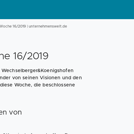
Magazin
Businessplan
Fördermittel
Woche 16/2019 | unternehmenswelt.de
Angebote
Coaching
e 16/2019
on Wechselberger&Koenigshofen
ünder von seinen Visionen und den
 diese Woche, die beschlossene
fen von