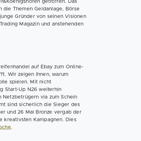
er&Koenigshofen getroffen. Das
en die Themen Geldanlage, Börse
 junge Gründer von seinen Visionen
 Trading Magazin und anstehenden
reifenhandel auf Ebay zum Online-
ft. Wir zeigen Ihnen, warum
le spielen. Mit nicht
g Start-Up N26 weiterhin
n Netzbetrügern via zum Schein
t sind sicherlich die Sieger des
lber und 26 Mal Bronze vergab der
ie kreativsten Kampagnen. Dies
oche
.