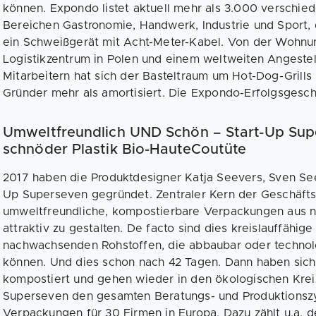
können. Expondo listet aktuell mehr als 3.000 verschi
Bereichen Gastronomie, Handwerk, Industrie und Sport,
ein Schweißgerät mit Acht-Meter-Kabel. Von der Wohnu
Logistikzentrum in Polen und einem weltweiten Angestel
Mitarbeitern hat sich der Basteltraum um Hot-Dog-Grill
Gründer mehr als amortisiert. Die Expondo-Erfolgsgesch
Umweltfreundlich UND Schön – Start-Up Su
schnöder Plastik Bio-HauteCoutüte
2017 haben die Produktdesigner Katja Seevers, Sven See
Up Superseven gegründet. Zentraler Kern der Geschäft
umweltfreundliche, kompostierbare Verpackungen aus 
attraktiv zu gestalten. De facto sind dies kreislauffähi
nachwachsenden Rohstoffen, die abbaubar oder techno
können. Und dies schon nach 42 Tagen. Dann haben sic
kompostiert und gehen wieder in den ökologischen Kreisl
Superseven den gesamten Beratungs- und Produktionszy
Verpackungen für 30 Firmen in Europa. Dazu zählt u.a.