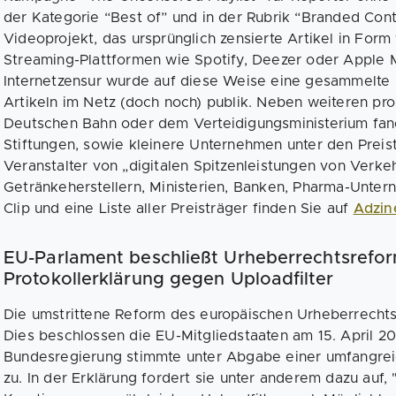
der Kategorie “Best of” und in der Rubrik “Branded Cont
Videoprojekt, das ursprünglich zensierte Artikel in For
Streaming-Plattformen wie Spotify, Deezer oder Apple M
Internetzensur wurde auf diese Weise eine gesammelte Pl
Artikeln im Netz (doch noch) publik. Neben weiteren pr
Deutschen Bahn oder dem Verteidigungsministerium fan
Stiftungen, sowie kleinere Unternehmen unter den Preis
Veranstalter von „digitalen Spitzenleistungen von Verke
Getränkeherstellern, Ministerien, Banken, Pharma-Unte
Clip und eine Liste aller Preisträger finden Sie auf
Adzin
EU-Parlament beschließt Urheberrechtsrefor
Protokollerklärung gegen Uploadfilter
Die umstrittene Reform des europäischen Urheberrechts k
Dies beschlossen die EU-Mitgliedstaaten am 15. April 2
Bundesregierung stimmte unter Abgabe einer umfangreic
zu. In der Erklärung fordert sie unter anderem dazu au