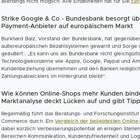
allerdings nicht möglich. Alle Einzelheiten hat für Sie
t3n
Strike Google & Co - Bundesbank besorgt ü
Payment-Anbieter auf europäischem Markt
Burkhard Balz, Vorstand der Bundesbank, hat gegenübe
außereuropäischen Bezahlsystemen gewarnt und Sorge um
geäußert:. „Es kann uns als Bundesbank nicht gleichgült
Technologiekonzerne wie Apple, Google, Paypal und A
Kundenbeziehung übernehmen und den Banken lediglich 
Zahlungsabwicklers im Hintergrund bleibt“.
Wie können Online-Shops mehr Kunden binden
Marktanalyse deckt Lücken auf und gibt Tip
Regelmäßig führt das Beratungs- und Forschungsinstitut 
Commerce durch. Ein
Vergleich der beliebtesten Onlin
dabei kürzlich Verbesserungspotential an einigen Stell
Bereichen Kommunikation, Kundenzufriedenheit und Logis