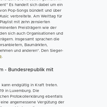
ent” Es handelt sich dabei um ein
m von Pop-Songs bündelt und über
usic verbreitete. Am Welttag für
aylist mit zehn zensierten
ominenten Preisträgern wie der
den sich auch Organisationen und
trägern. Insgesamt sprachen die
hrsanbietern, Baumärkten,
rnehmen und anderen“. Den Sieger-
e
.
m - Bundesrepublik mit
ann endgültig in Kraft treten.
019 in Luxemburg. Die
hen Protokollerklärung ebenfalls
f, "eine angemessene Vergütung der