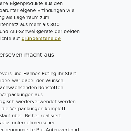
edene Eigenprodukte aus den
 darunter eigene Erfindungen wie
ng als Lagerraum zum
ltennetz aus mehr als 300
s und Alu-Schweißgeräte der beiden
ichte auf
gründerszene.de
perseven macht aus
vers und Hannes Füting ihr Start-
sidee war dabei der Wunsch,
nachwachsenden Rohstoffen
ge Verpackungen aus
logisch wiederverwendet werden
h die Verpackungen komplett
auf über. Bisher realisiert
klus unternehmerischer
 der renommierte Bio-Anbauverband