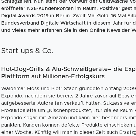
Schlagzeilen. Nun steht der Vorwurf der Geldwäsche v
eröffneter N26-Kundenkonten im Raum. Positiver gestim
Digital Awards 2019 in Berlin. Zwölf Mal Gold, 16 Mal Si
Bundesverband Digitale Wirtschaft in diesem Jahr für 
und vieles mehr erfahren Sie in den Online News der 
Start-ups & Co.
Hot-Dog-Grills & Alu-Schweißgeräte– die E
Plattform auf Millionen-Erfolgskurs
Waldemar Moss und Piotr Stach gründeten Anfang 2009
Expondo, nachdem sie bereits 2 Jahre zuvor auf Ebay e
aufgebesserte Autoreifen verkauft hatten. Sukzessive er
Produktpalette um „Nischenprodukte“, „für die es kaum 
Expondo sogar mit Amazon und kann hier besonders mit
punkten. Kunden können defekte Produkte einschicken u
einer Woche. Künftig will man in dieser Zeit auch Ersatz