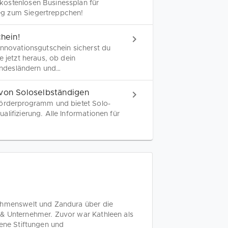
kostenlosen Businessplan für
eg zum Siegertreppchen!
hein!
Innovationsgutschein sicherst du
e jetzt heraus, ob dein
Bundesländern und
n!
 von Soloselbständigen
Förderprogramm und bietet Solo-
lifizierung. Alle Informationen für
nehmenswelt und Zandura über die
& Unternehmer. Zuvor war Kathleen als
dene Stiftungen und