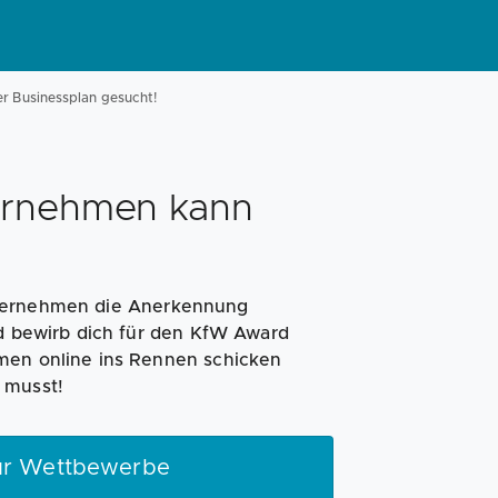
Magazin
Businessplan
Fördermittel
r Businessplan gesucht!
Angebote
Coaching
ernehmen kann
nternehmen die Anerkennung
nd bewirb dich für den KfW Award
hmen online ins Rennen schicken
 musst!
für Wettbewerbe