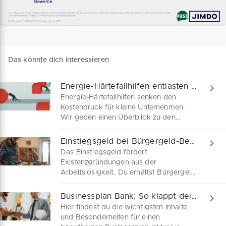
Das könnte dich interessieren
Energie-Härtefallhilfen entlasten deine Unternehmung
Energie-Härtefallhilfen senken den
Kostendruck für kleine Unternehmen.
Wir geben einen Überblick zu den
wichtigsten Härtefallhilfen in der
Energiekrise für unterschiedliche
Einstiegsgeld bei Bürgergeld-Bezug: Infos zum Antrag
Zielgruppen und Branchen, erklären
Das Einstiegsgeld fördert
Besonderheiten der Energie-Zuschüsse
Existenzgründungen aus der
in den Bundesländern inklusive Tipps für
Arbeitslosigkeit. Du erhältst Bürgergeld
deinen Antrag.
und willst dich selbständig machen?
Hier findest du alle Informationen zum
Businessplan Bank: So klappt deine Finanzierung
Einstiegsgeld bei Bürgergeld-Bezug
Hier findest du die wichtigsten Inhalte
sowie weitere Fördermittel der
und Besonderheiten für einen
Jobcenter für den Start deiner