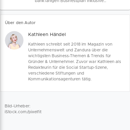
bankfähigen Businessplan inklusive
Unternehmung.
Tipps zum Gespräch mit deiner
Hausbank. Mit unserem kostenfreien
Businessplan Muster unterstützen wir
Über den Autor
dich auf deinem Weg zu einer
Gründungs- oder
Kathleen Händel
Wachstumsfinanzierung.
Kathleen schreibt seit 2018 im Magazin von
Unternehmenswelt und Zandura über die
wichtigsten Business-Themen & Trends für
Gründer & Unternehmer. Zuvor war Kathleen als
Redakteurin für die Social Startup-Szene,
verschiedene Stiftungen und
Kommunikationsagenturen tätig.
Bild-Urheber:
iStock.com/pixelfit