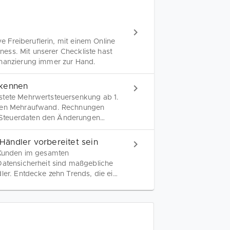
ve Freiberuflerin, mit einem Online
iness. Mit unserer Checkliste hast
inanzierung immer zur Hand.
 kennen
stete Mehrwertsteuersenkung ab 1.
ichen Mehraufwand. Rechnungen
 Steuerdaten den Änderungen
ändler vorbereitet sein
s Kunden im gesamten
Datensicherheit sind maßgebliche
ler. Entdecke zehn Trends, die eine
Umsatzes sowie eine