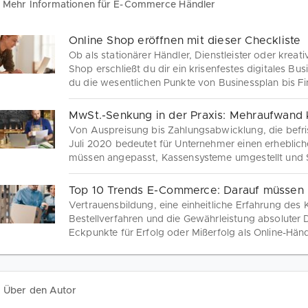
Mehr Informationen für E-Commerce Händler
Online Shop eröffnen mit dieser Checkliste
Ob als stationärer Händler, Dienstleister oder kreati
Shop erschließt du dir ein krisenfestes digitales Bus
du die wesentlichen Punkte von Businessplan bis F
MwSt.-Senkung in der Praxis: Mehraufwand
Von Auspreisung bis Zahlungsabwicklung, die befri
Juli 2020 bedeutet für Unternehmer einen erhebl
müssen angepasst, Kassensysteme umgestellt und
konform übermittelt werden.
Top 10 Trends E-Commerce: Darauf müssen H
Vertrauensbildung, eine einheitliche Erfahrung de
Bestellverfahren und die Gewährleistung absoluter 
Eckpunkte für Erfolg oder Mißerfolg als Online-Händ
Verbesserung deiner Kundenzufriedenheit, deines 
Kostenreduzierung um mindestens 25% bewirken.
Über den Autor