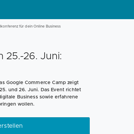
Magazin
Businessplan
Fördermittel
onferenz für dein Online Business
Angebote
Coaching
5.-26. Juni:
Das Google Commerce Camp zeigt
5. und 26. Juni. Das Event richtet
digitale Business sowie erfahrene
bringen wollen.
rstellen