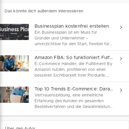
Das könnte dich außerdem interessieren
Businessplan kostenfrei erstellen
Ein Businessplan ist ein Muss für
Gründer und Unternehmer –
unverzichtbar für den Start, flexibel für
Anpassungen und entscheidend für
Finanzhilfen. Wir sind dein Begleiter auf
Amazon FBA: So funktioniert Fulfillment By Amazon
dem Weg zum perfekten Geschäftsplan.
E-Commerce Händler, die Fulfillment By
Amazon nutzen, profitieren von einer
besseren Sichtbarkeit ihrer Produkte,
Premium-Versandoptionen und einem
Rund-um-die-Uhr-Kundenservice. Wir
Top 10 Trends E-Commerce: Darauf müssen Händler vorbereitet sein
zeigen dir, wie du dich als Amazon FBA
Vertrauensbildung, eine einheitliche
Händler registrieren kannst und welche
Erfahrung des Kunden im gesamten
Besonderheiten für einen gelungenen
Bestellverfahren und die Gewährleistung
Start im E-Commerce Business zu
absoluter Datensicherheit sind
beachten sind.
maßgebliche Eckpunkte für Erfolg oder
Mißerfolg als Online-Händler. Entdecke
Über den Autor