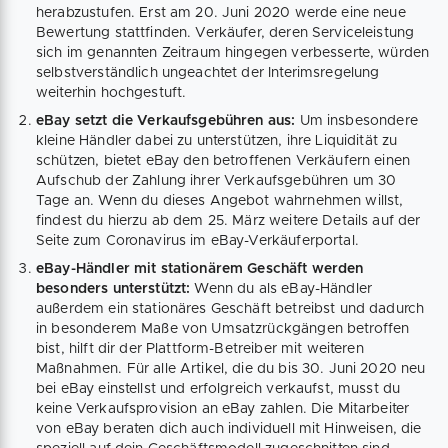
herabzustufen. Erst am 20. Juni 2020 werde eine neue
Bewertung stattfinden. Verkäufer, deren Serviceleistung
sich im genannten Zeitraum hingegen verbesserte, würden
selbstverständlich ungeachtet der Interimsregelung
weiterhin hochgestuft.
eBay setzt die Verkaufsgebühren aus:
Um insbesondere
kleine Händler dabei zu unterstützen, ihre Liquidität zu
schützen, bietet eBay den betroffenen Verkäufern einen
Aufschub der Zahlung ihrer Verkaufsgebühren um 30
Tage an. Wenn du dieses Angebot wahrnehmen willst,
findest du hierzu ab dem 25. März weitere Details auf der
Seite zum Coronavirus im eBay-Verkäuferportal.
eBay-Händler mit stationärem Geschäft werden
besonders unterstützt:
Wenn du als eBay-Händler
außerdem ein stationäres Geschäft betreibst und dadurch
in besonderem Maße von Umsatzrückgängen betroffen
bist, hilft dir der Plattform-Betreiber mit weiteren
Maßnahmen. Für alle Artikel, die du bis 30. Juni 2020 neu
bei eBay einstellst und erfolgreich verkaufst, musst du
keine Verkaufsprovision an eBay zahlen. Die Mitarbeiter
von eBay beraten dich auch individuell mit Hinweisen, die