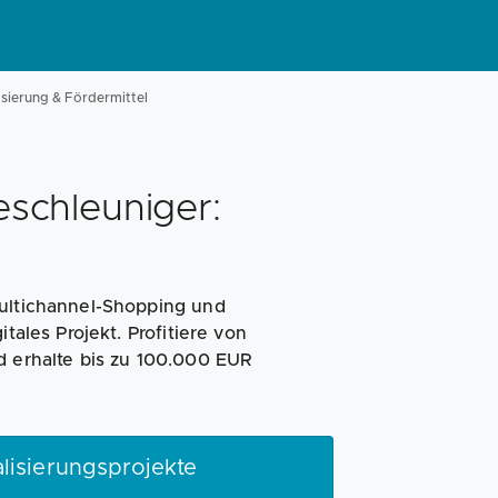
Magazin
Businessplan
Fördermittel
isierung & Fördermittel
Angebote
Coaching
eschleuniger:
Multichannel-Shopping und
tales Projekt. Profitiere von
d erhalte bis zu 100.000 EUR
alisierungsprojekte