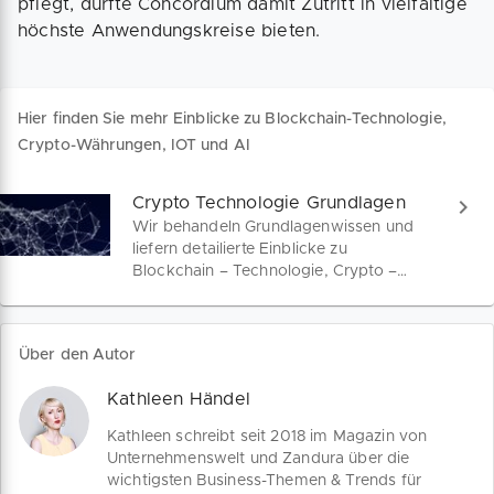
pflegt, dürfte Concordium damit Zutritt in vielfältige
höchste Anwendungskreise bieten.
Hier finden Sie mehr Einblicke zu Blockchain-Technologie,
Crypto-Währungen, IOT und AI
Crypto Technologie Grundlagen
Wir behandeln Grundlagenwissen und
liefern detailierte Einblicke zu
Blockchain – Technologie, Crypto –
Währungen, IOT und AI in
wochenaktuellen Themenartikeln aus
den spannendsten Feldern der
Über den Autor
Economy 4.0.
Kathleen Händel
Kathleen schreibt seit 2018 im Magazin von
Unternehmenswelt und Zandura über die
wichtigsten Business-Themen & Trends für