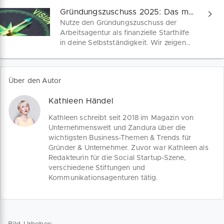
dir Schritt für Schritt, worauf es
Gründungszuschuss 2025: Das musst du wissen
ankommt – von der Kostenplanung bis
Nutze den Gründungszuschuss der
zur fachkundigen Stellungnahme. So
Arbeitsagentur als finanzielle Starthilfe
überzeugst du das Arbeitsamt von
in deine Selbstständigkeit. Wir zeigen
deiner Unternehmung.
dir Schritt für Schritt, wie du die
Förderung 2025 sicher beantragst –
inklusive kostenfreiem Businessplan und
Über den Autor
Tipps für eine erfolgreiche
Existenzgründung.
Kathleen Händel
Kathleen schreibt seit 2018 im Magazin von
Unternehmenswelt und Zandura über die
wichtigsten Business-Themen & Trends für
Gründer & Unternehmer. Zuvor war Kathleen als
Redakteurin für die Social Startup-Szene,
verschiedene Stiftungen und
Kommunikationsagenturen tätig.